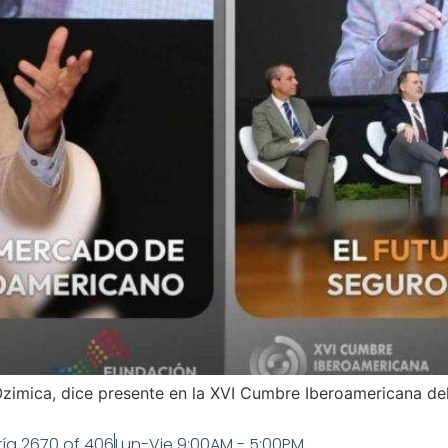
imica, dice presente en la XVI Cumbre Iberoamericana de
ía 2670 of 406
Lun-Vie 9:00AM - 5:00PM