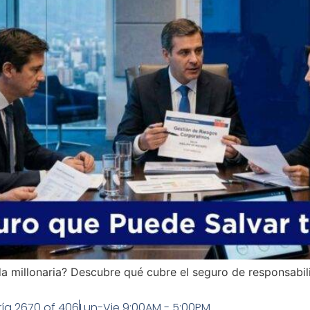
millonaria? Descubre qué cubre el seguro de responsabilid
ía 2670 of 406
Lun-Vie 9:00AM - 5:00PM