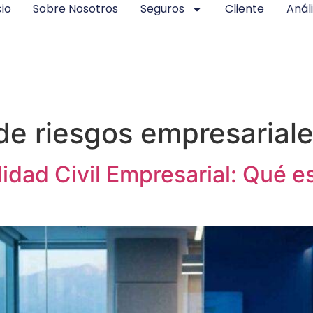
cio
Sobre Nosotros
Seguros
Cliente
Análi
de riesgos empresarial
dad Civil Empresarial: Qué e