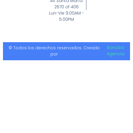
Av Santa María
2670 of 406
Lun-Vie 9:00AM -
5:00PM
Bonobo
© Todos los derechos reservados. Creado
Agencia
por