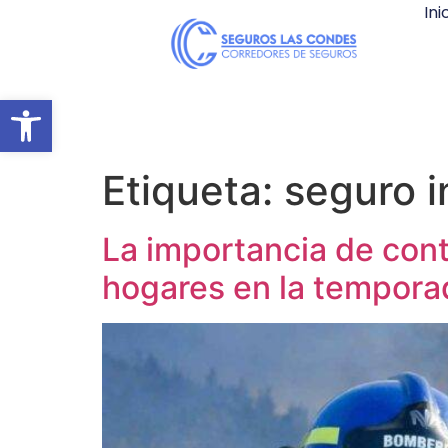
Ini
Abrir barra de herramientas
Etiqueta:
seguro i
La importancia de con
hogares en la tempora