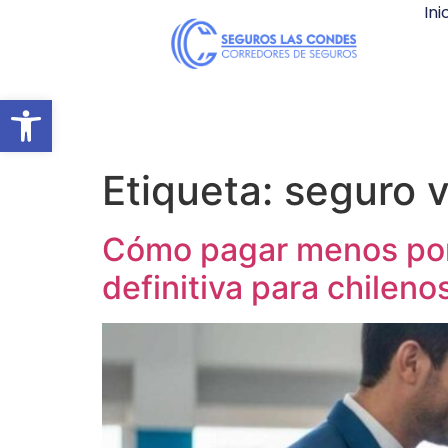
Ini
Abrir barra de herramientas
Etiqueta:
seguro v
Cómo pagar menos por e
definitiva para chileno