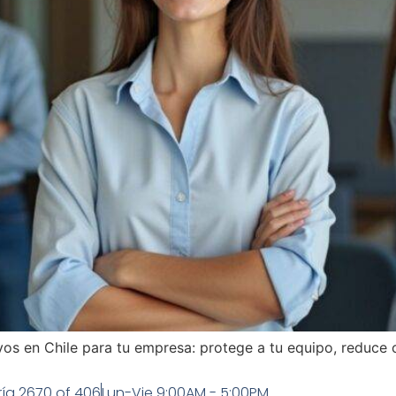
os en Chile para tu empresa: protege a tu equipo, reduce co
ía 2670 of 406
Lun-Vie 9:00AM - 5:00PM